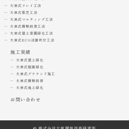
大林式クレイ工法
大林式張芝工法
大林式マルチィング工法
大林式樹勢回復工法
大林式屋上菜園緑化工法
大林式ECO法面吹付工法
施工実績
大林式屋上緑化
大林式壁面緑化
大林式グラウンド施工
大林式樹勢回復
大林式地上緑化
お問い合わせ
© 株式会社大林環境技術研究所