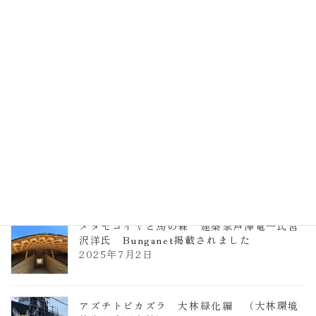
計事務所 土の峡谷（トイレ4）
2026年3月23日
TCCメタセコイアと馬の森 芦澤竜一
2026年1月13日
ヴォーリズ学園ののはなこども園
2025年7月9日
メタセコイヤと馬の森 建築家芦澤竜一氏宮
沢洋氏 Bunganet掲載されました
2025年7月2日
アズチトビカズラ 大林緑化編 （大林環境