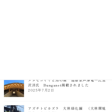
計事務所 土の峡谷（トイレ4）
2026年3月23日
TCCメタセコイアと馬の森 芦澤竜一
2026年1月13日
ヴォーリズ学園ののはなこども園
2025年7月9日
メタセコイヤと馬の森 建築家芦澤竜一氏宮
沢洋氏 Bunganet掲載されました
2025年7月2日
アズチトビカズラ 大林緑化編 （大林環境