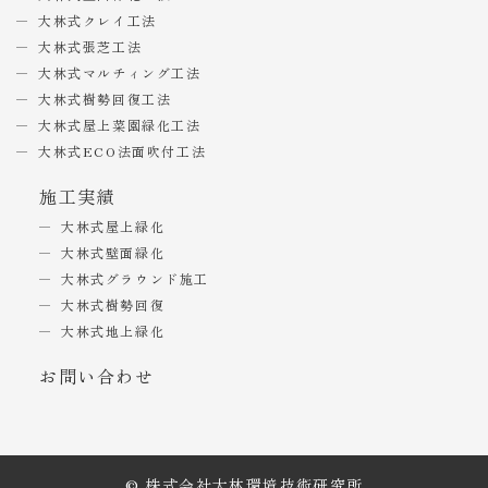
大林式クレイ工法
大林式張芝工法
大林式マルチィング工法
大林式樹勢回復工法
大林式屋上菜園緑化工法
大林式ECO法面吹付工法
施工実績
大林式屋上緑化
大林式壁面緑化
大林式グラウンド施工
大林式樹勢回復
大林式地上緑化
お問い合わせ
© 株式会社大林環境技術研究所