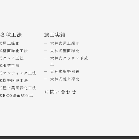
式各種工法
施工実績
式屋上緑化
大林式屋上緑化
式壁面緑化工法
大林式壁面緑化
式クレイ工法
大林式グラウンド施
工
式張芝工法
大林式樹勢回復
式マルチィング工法
大林式地上緑化
式樹勢回復工法
式屋上菜園緑化工法
お問い合わせ
式ECO法面吹付工