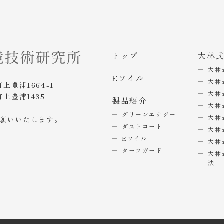
トップ
大林
大林
Eソイル
大林
町上豊浦1664-1
大林
町上豊浦1435
製品紹介
大林
グリーンエナジー
大林
お願いいたします。
ダストコート
大林
Eソイル
大林
ターフガード
大林
法