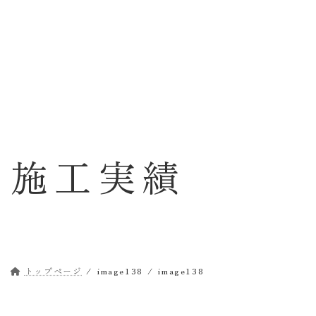
コ
ナ
ン
ビ
テ
ゲ
ン
ー
ツ
シ
へ
ョ
ス
ン
キ
に
ッ
移
施工実績
プ
動
トップページ
image138
image138