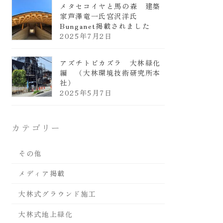
メタセコイヤと馬の森 建築
家芦澤竜一氏宮沢洋氏
Bunganet掲載されました
2025年7月2日
アズチトビカズラ 大林緑化
編 （大林環境技術研究所本
社）
2025年5月7日
カテゴリー
その他
メディア掲載
大林式グラウンド施工
大林式地上緑化