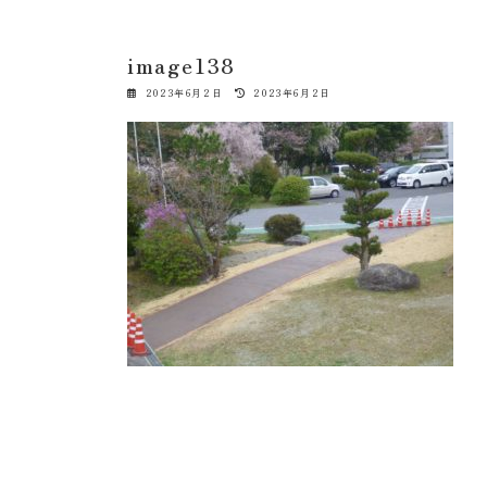
image138
最
2023年6月2日
2023年6月2日
終
更
新
日
時
: