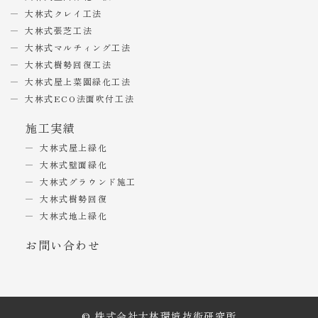
大林式クレイ工法
大林式張芝工法
大林式マルチィング工法
大林式樹勢回復工法
大林式屋上菜園緑化工法
大林式ECO法面吹付工法
施工実績
大林式屋上緑化
大林式壁面緑化
大林式グラウンド施工
大林式樹勢回復
大林式地上緑化
お問い合わせ
© 株式会社大林環境技術研究所