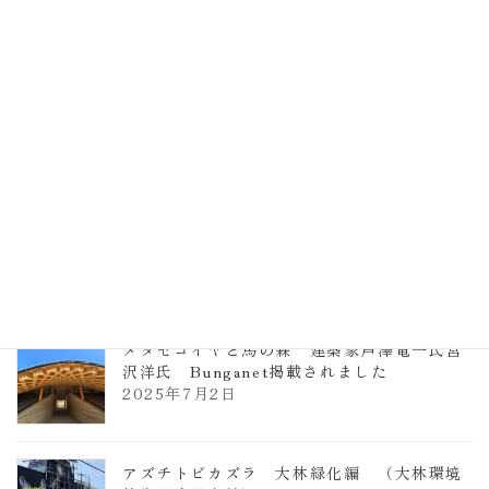
計事務所 土の峡谷（トイレ4）
2026年3月23日
TCCメタセコイアと馬の森 芦澤竜一
2026年1月13日
ヴォーリズ学園ののはなこども園
2025年7月9日
メタセコイヤと馬の森 建築家芦澤竜一氏宮
沢洋氏 Bunganet掲載されました
2025年7月2日
アズチトビカズラ 大林緑化編 （大林環境