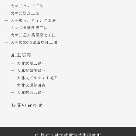
大林式クレイ工法
大林式張芝工法
大林式マルチィング工法
大林式樹勢回復工法
大林式屋上菜園緑化工法
大林式ECO法面吹付工法
施工実績
大林式屋上緑化
大林式壁面緑化
大林式グラウンド施工
大林式樹勢回復
大林式地上緑化
お問い合わせ
© 株式会社大林環境技術研究所