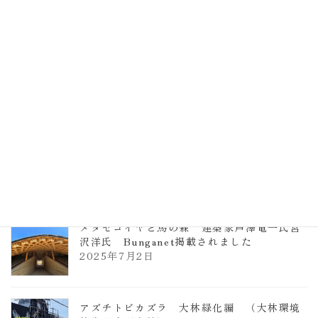
計事務所 土の峡谷（トイレ4）
2026年3月23日
TCCメタセコイアと馬の森 芦澤竜一
2026年1月13日
ヴォーリズ学園ののはなこども園
2025年7月9日
メタセコイヤと馬の森 建築家芦澤竜一氏宮
沢洋氏 Bunganet掲載されました
2025年7月2日
アズチトビカズラ 大林緑化編 （大林環境