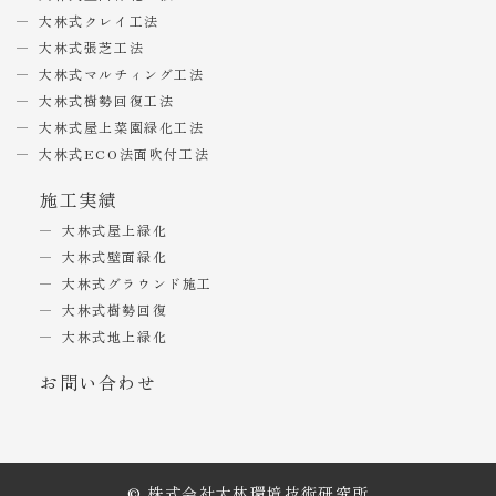
大林式クレイ工法
大林式張芝工法
大林式マルチィング工法
大林式樹勢回復工法
大林式屋上菜園緑化工法
大林式ECO法面吹付工法
施工実績
大林式屋上緑化
大林式壁面緑化
大林式グラウンド施工
大林式樹勢回復
大林式地上緑化
お問い合わせ
© 株式会社大林環境技術研究所