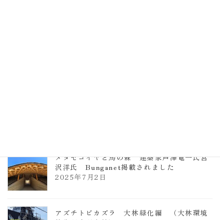
計事務所 土の峡谷（トイレ4）
2026年3月23日
TCCメタセコイアと馬の森 芦澤竜一
2026年1月13日
ヴォーリズ学園ののはなこども園
2025年7月9日
メタセコイヤと馬の森 建築家芦澤竜一氏宮
沢洋氏 Bunganet掲載されました
2025年7月2日
アズチトビカズラ 大林緑化編 （大林環境