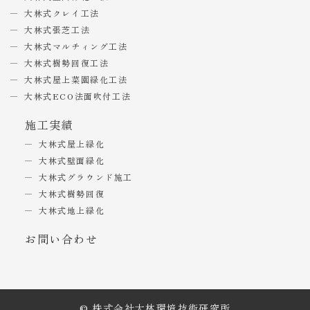
大林式クレイ工法
大林式張芝工法
大林式マルチィング工法
大林式樹勢回復工法
大林式屋上菜園緑化工法
大林式ECO法面吹付工法
施工実績
大林式屋上緑化
大林式壁面緑化
大林式グラウンド施工
大林式樹勢回復
大林式地上緑化
お問い合わせ
© 株式会社大林環境技術研究所