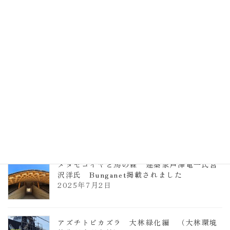
計事務所 土の峡谷（トイレ4）
2026年3月23日
TCCメタセコイアと馬の森 芦澤竜一
2026年1月13日
ヴォーリズ学園ののはなこども園
2025年7月9日
メタセコイヤと馬の森 建築家芦澤竜一氏宮
沢洋氏 Bunganet掲載されました
2025年7月2日
アズチトビカズラ 大林緑化編 （大林環境