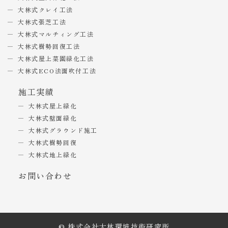
大林式クレイ工法
大林式張芝工法
大林式マルチィング工法
大林式樹勢回復工法
大林式屋上菜園緑化工法
大林式ECO法面吹付工法
施工実績
大林式屋上緑化
大林式壁面緑化
大林式グラウンド施工
大林式樹勢回復
大林式地上緑化
お問い合わせ
© 株式会社大林環境技術研究所