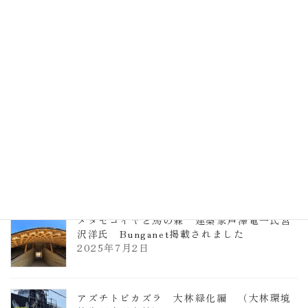
計事務所 土の峡谷（トイレ4）
2026年3月23日
TCCメタセコイアと馬の森 芦澤竜一
2026年1月13日
ヴォーリズ学園ののはなこども園
2025年7月9日
メタセコイヤと馬の森 建築家芦澤竜一氏宮
沢洋氏 Bunganet掲載されました
2025年7月2日
アズチトビカズラ 大林緑化編 （大林環境