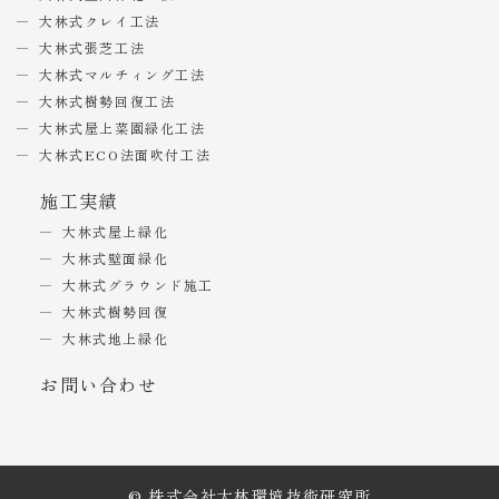
大林式クレイ工法
大林式張芝工法
大林式マルチィング工法
大林式樹勢回復工法
大林式屋上菜園緑化工法
大林式ECO法面吹付工法
施工実績
大林式屋上緑化
大林式壁面緑化
大林式グラウンド施工
大林式樹勢回復
大林式地上緑化
お問い合わせ
© 株式会社大林環境技術研究所