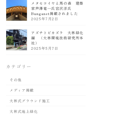
メタセコイヤと馬の森 建築
家芦澤竜一氏宮沢洋氏
Bunganet掲載されました
2025年7月2日
アズチトビカズラ 大林緑化
編 （大林環境技術研究所本
社）
2025年5月7日
カテゴリー
その他
メディア掲載
大林式グラウンド施工
大林式地上緑化