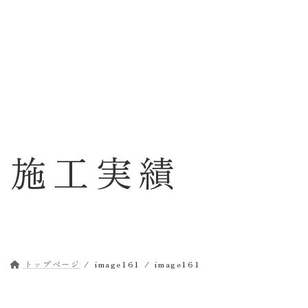
コ
ナ
ン
ビ
テ
ゲ
ン
ー
ツ
シ
へ
ョ
ス
ン
キ
に
ッ
移
施工実績
プ
動
トップページ
image161
image161