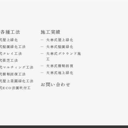
式各種工法
施工実績
式屋上緑化
大林式屋上緑化
式壁面緑化工法
大林式壁面緑化
式クレイ工法
大林式グラウンド施
工
式張芝工法
大林式樹勢回復
式マルチィング工法
大林式地上緑化
式樹勢回復工法
式屋上菜園緑化工法
お問い合わせ
式ECO法面吹付工