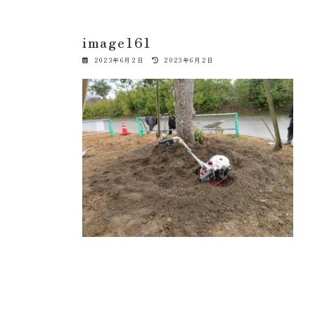
image161
最
2023年6月2日
2023年6月2日
終
更
新
日
時
: