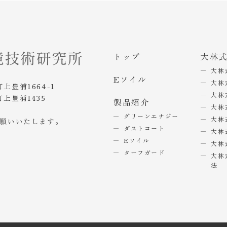
トップ
大林
大林
Eソイル
大林
町上豊浦1664-1
大林
町上豊浦1435
製品紹介
大林
グリーンエナジー
大林
お願いいたします。
ダストコート
大林
Eソイル
大林
ターフガード
大林
法