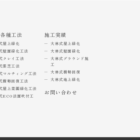
式各種工法
施工実績
式屋上緑化
大林式屋上緑化
式壁面緑化工法
大林式壁面緑化
式クレイ工法
大林式グラウンド施
工
式張芝工法
大林式樹勢回復
式マルチィング工法
大林式地上緑化
式樹勢回復工法
式屋上菜園緑化工法
お問い合わせ
式ECO法面吹付工