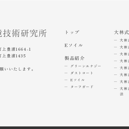
トップ
大林
大林
Eソイル
大林
町上豊浦1664-1
大林
町上豊浦1435
製品紹介
大林
グリーンエナジー
大林
お願いいたします。
ダストコート
大林
Eソイル
大林
ターフガード
大林
法