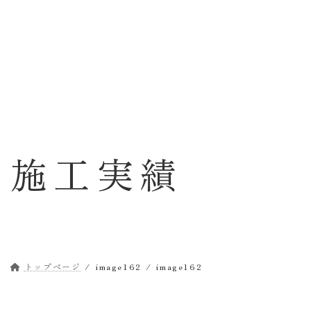
コ
ナ
ン
ビ
テ
ゲ
ン
ー
ツ
シ
へ
ョ
ス
ン
キ
に
ッ
移
施工実績
プ
動
トップページ
image162
image162