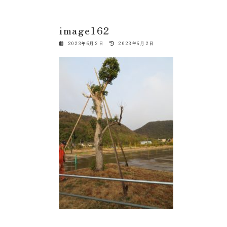
image162
最
2023年6月2日
2023年6月2日
終
更
新
日
時
: