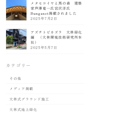
メタセコイヤと馬の森 建築
家芦澤竜一氏宮沢洋氏
Bunganet掲載されました
2025年7月2日
アズチトビカズラ 大林緑化
編 （大林環境技術研究所本
社）
2025年5月7日
カテゴリー
その他
メディア掲載
大林式グラウンド施工
大林式地上緑化