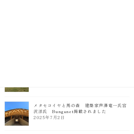
EXPO2025 大阪関西万博 浜田昌則建築設
計事務所 土の峡谷（トイレ4）
2026年3月23日
TCCメタセコイアと馬の森 芦澤竜一
2026年1月13日
ヴォーリズ学園ののはなこども園
2025年7月9日
メタセコイヤと馬の森 建築家芦澤竜一氏宮
沢洋氏 Bunganet掲載されました
2025年7月2日