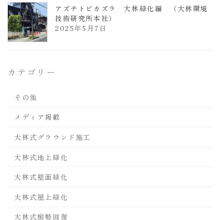
アズチトビカズラ 大林緑化編 （大林環境
技術研究所本社）
2025年5月7日
カテゴリー
その他
メディア掲載
大林式グラウンド施工
大林式地上緑化
大林式壁面緑化
大林式屋上緑化
大林式樹勢回復