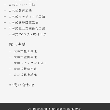
大林式クレイ工法
大林式張芝工法
大林式マルチィング工法
大林式樹勢回復工法
大林式屋上菜園緑化工法
大林式ECO法面吹付工法
施工実績
大林式屋上緑化
大林式壁面緑化
大林式グラウンド施工
大林式樹勢回復
大林式地上緑化
お問い合わせ
© 株式会社大林環境技術研究所