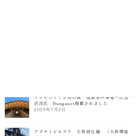
計事務所 土の峡谷（トイレ4）
2026年3月23日
TCCメタセコイアと馬の森 芦澤竜一
2026年1月13日
ヴォーリズ学園ののはなこども園
2025年7月9日
メタセコイヤと馬の森 建築家芦澤竜一氏宮
沢洋氏 Bunganet掲載されました
2025年7月2日
アズチトビカズラ 大林緑化編 （大林環境