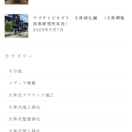
アズチトビカズラ 大林緑化編 （大林環境
技術研究所本社）
2025年5月7日
カテゴリー
その他
メディア掲載
大林式グラウンド施工
大林式地上緑化
大林式壁面緑化
大林式屋上緑化