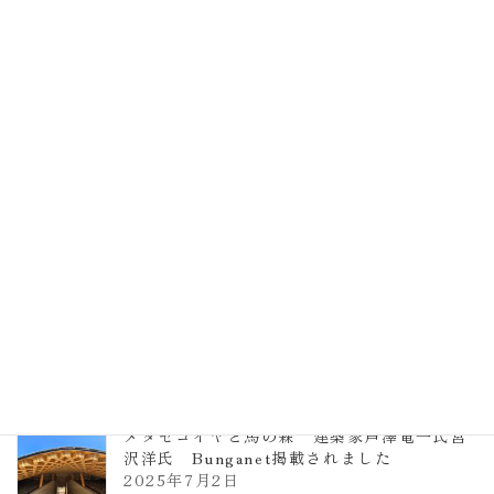
EXPO2025 大阪関西万博 浜田昌則建築設
計事務所 土の峡谷（トイレ4）
2026年3月23日
TCCメタセコイアと馬の森 芦澤竜一
2026年1月13日
ヴォーリズ学園ののはなこども園
2025年7月9日
メタセコイヤと馬の森 建築家芦澤竜一氏宮
沢洋氏 Bunganet掲載されました
2025年7月2日