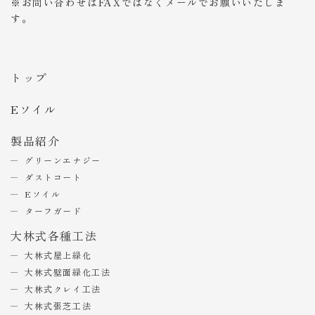
※お問い合わせはFAXではなくメールでお願いいたしま
す。
トップ
Eソイル
製品紹介
グリーンエナジー
ダストコート
Eソイル
ターフガード
大林式各種工法
大林式屋上緑化
大林式壁面緑化工法
大林式クレイ工法
大林式張芝工法