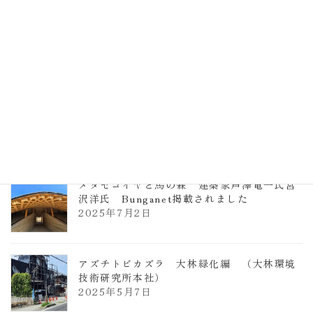
TCCメタセコイアと馬の森 芦澤竜一
2026年1月13日
ヴォーリズ学園ののはなこども園
2025年7月9日
メタセコイヤと馬の森 建築家芦澤竜一氏宮
沢洋氏 Bunganet掲載されました
2025年7月2日
アズチトビカズラ 大林緑化編 （大林環境
技術研究所本社）
2025年5月7日