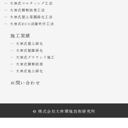
大林式マルチィング工法
大林式樹勢回復工法
大林式屋上菜園緑化工法
大林式ECO法面吹付工法
施工実績
大林式屋上緑化
大林式壁面緑化
大林式グラウンド施工
大林式樹勢回復
大林式地上緑化
お問い合わせ
© 株式会社大林環境技術研究所