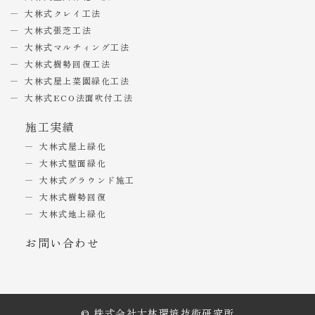
大林式クレイ工法
大林式張芝工法
大林式マルチィング工法
大林式樹勢回復工法
大林式屋上菜園緑化工法
大林式ECO法面吹付工法
施工実績
大林式屋上緑化
大林式壁面緑化
大林式グラウンド施工
大林式樹勢回復
大林式地上緑化
お問い合わせ
© 株式会社大林環境技術研究所