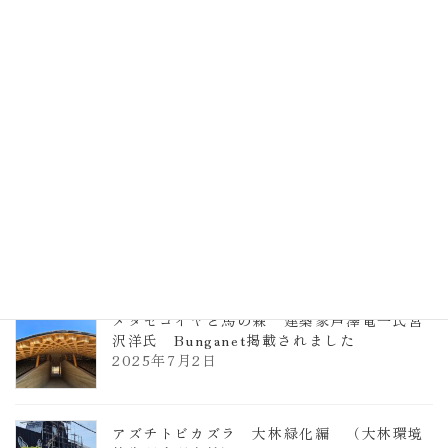
計事務所 土の峡谷（トイレ4）
2026年3月23日
TCCメタセコイアと馬の森 芦澤竜一
2026年1月13日
ヴォーリズ学園ののはなこども園
2025年7月9日
メタセコイヤと馬の森 建築家芦澤竜一氏宮
沢洋氏 Bunganet掲載されました
2025年7月2日
アズチトビカズラ 大林緑化編 （大林環境