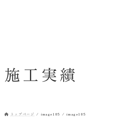
コ
ナ
ン
ビ
テ
ゲ
ン
ー
ツ
シ
へ
ョ
ス
ン
キ
に
ッ
移
施工実績
プ
動
トップページ
image185
image185