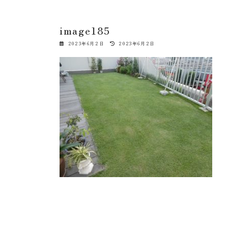
image185
最
2023年6月2日
2023年6月2日
終
更
新
日
時
: