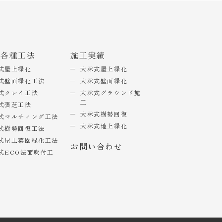
式各種工法
施工実績
式屋上緑化
大林式屋上緑化
式壁面緑化工法
大林式壁面緑化
式クレイ工法
大林式グラウンド施
工
式張芝工法
大林式樹勢回復
式マルチィング工法
大林式地上緑化
式樹勢回復工法
式屋上菜園緑化工法
お問い合わせ
式ECO法面吹付工