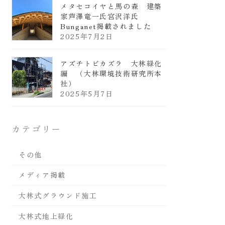
メタセコイヤと馬の森 建築
家芦澤竜一氏宮沢洋氏
Bunganet掲載されました
2025年7月2日
アズチトビカズラ 大林緑化
編 （大林環境技術研究所本
社）
2025年5月7日
カテゴリー
その他
メディア掲載
大林式グラウンド施工
大林式地上緑化