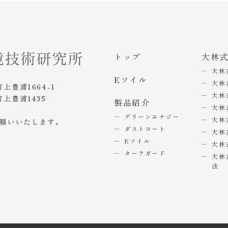
トップ
大林
大林
Eソイル
大林
町上豊浦1664-1
大林
町上豊浦1435
製品紹介
大林
グリーンエナジー
大林
お願いいたします。
ダストコート
大林
Eソイル
大林
ターフガード
大林
法