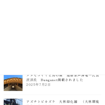
計事務所 土の峡谷（トイレ4）
2026年3月23日
TCCメタセコイアと馬の森 芦澤竜一
2026年1月13日
ヴォーリズ学園ののはなこども園
2025年7月9日
メタセコイヤと馬の森 建築家芦澤竜一氏宮
沢洋氏 Bunganet掲載されました
2025年7月2日
アズチトビカズラ 大林緑化編 （大林環境