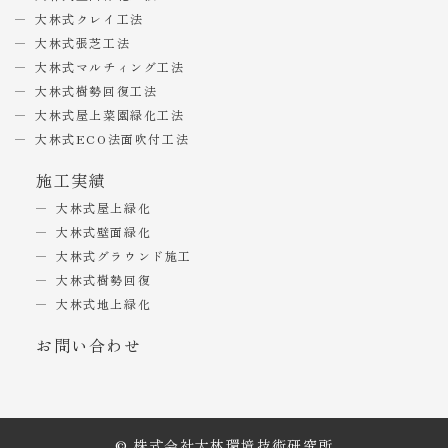
大林式クレイ工法
大林式張芝工法
大林式マルチィング工法
大林式樹勢回復工法
大林式屋上菜園緑化工法
大林式ECO法面吹付工法
施工実績
大林式屋上緑化
大林式壁面緑化
大林式グラウンド施工
大林式樹勢回復
大林式地上緑化
お問い合わせ
© 株式会社大林環境技術研究所