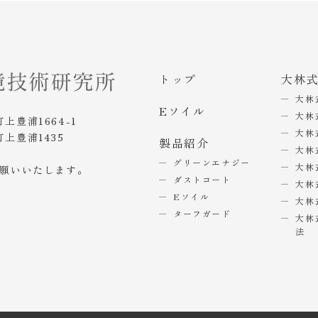
トップ
大林
大林
Eソイル
大林
町上豊浦1664-1
大林
町上豊浦1435
製品紹介
大林
グリーンエナジー
大林
お願いいたします。
ダストコート
大林
Eソイル
大林
ターフガード
大林
法