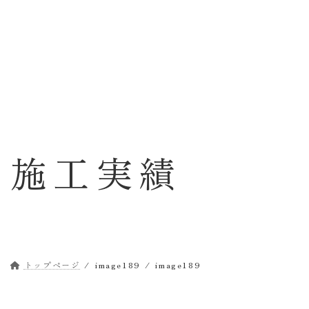
コ
ナ
ン
ビ
テ
ゲ
ン
ー
ツ
シ
へ
ョ
ス
ン
キ
に
ッ
移
施工実績
プ
動
トップページ
image189
image189