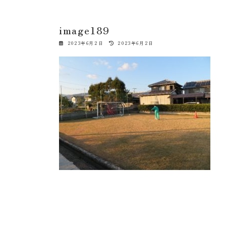
image189
最
2023年6月2日
2023年6月2日
終
更
新
日
時
: