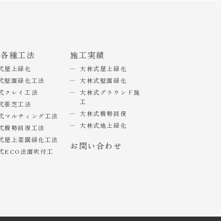
式各種工法
施工実績
式屋上緑化
大林式屋上緑化
式壁面緑化工法
大林式壁面緑化
式クレイ工法
大林式グラウンド施
工
式張芝工法
大林式樹勢回復
式マルチィング工法
大林式地上緑化
式樹勢回復工法
式屋上菜園緑化工法
お問い合わせ
式ECO法面吹付工