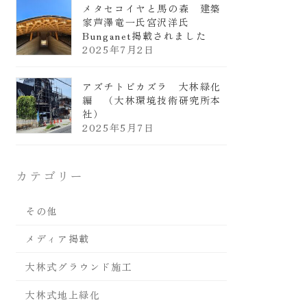
メタセコイヤと馬の森 建築
家芦澤竜一氏宮沢洋氏
Bunganet掲載されました
2025年7月2日
アズチトビカズラ 大林緑化
編 （大林環境技術研究所本
社）
2025年5月7日
カテゴリー
その他
メディア掲載
大林式グラウンド施工
大林式地上緑化