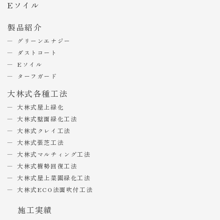
Eソイル
製品紹介
グリーンエナジー
ダストコート
Eソイル
ターフガード
大林式各種工法
大林式屋上緑化
大林式壁面緑化工法
大林式クレイ工法
大林式張芝工法
大林式マルチィング工法
大林式樹勢回復工法
大林式屋上菜園緑化工法
大林式ECO法面吹付工法
施工実績