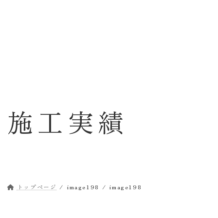
コ
ナ
ン
ビ
テ
ゲ
ン
ー
ツ
シ
へ
ョ
ス
ン
キ
に
ッ
移
施工実績
プ
動
トップページ
image198
image198