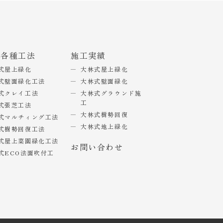
式各種工法
施工実績
式屋上緑化
大林式屋上緑化
式壁面緑化工法
大林式壁面緑化
式クレイ工法
大林式グラウンド施
工
式張芝工法
大林式樹勢回復
式マルチィング工法
大林式地上緑化
式樹勢回復工法
式屋上菜園緑化工法
お問い合わせ
式ECO法面吹付工