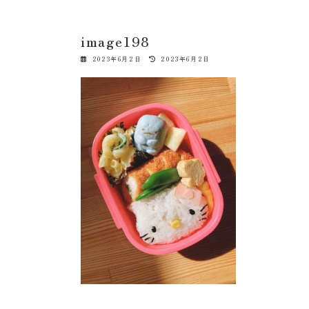
image198
最
2023年6月2日
2023年6月2日
終
更
新
日
時
: