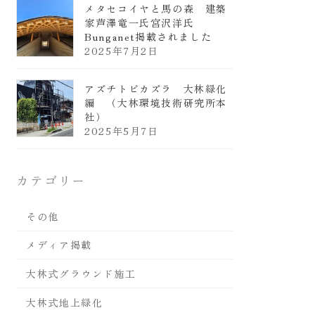
メタセコイヤと馬の森 建築
家芦澤竜一氏宮沢洋氏
Bunganet掲載されました
2025年7月2日
アズチトビカズラ 大林緑化
編 （大林環境技術研究所本
社）
2025年5月7日
カテゴリー
その他
メディア掲載
大林式グラウンド施工
大林式地上緑化