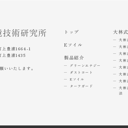
トップ
大林
大林
Eソイル
大林
町上豊浦1664-1
大林
町上豊浦1435
製品紹介
大林
グリーンエナジー
大林
お願いいたします。
ダストコート
大林
Eソイル
大林
ターフガード
大林
法