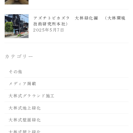
アズチトビカズラ 大林緑化編 （大林環境
技術研究所本社）
2025年5月7日
カテゴリー
その他
メディア掲載
大林式グラウンド施工
大林式地上緑化
大林式壁面緑化
大林式屋上緑化