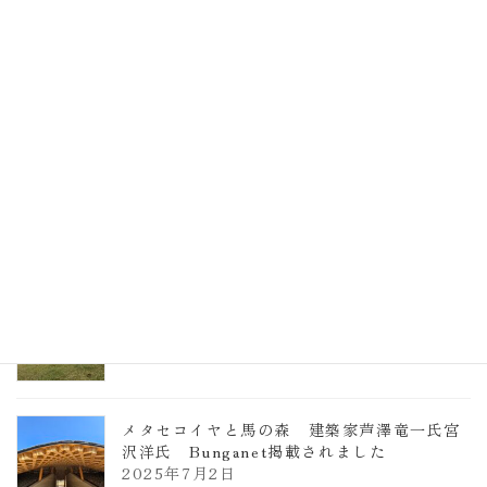
EXPO2025 大阪関西万博 浜田昌則建築設
計事務所 土の峡谷（トイレ4）
2026年3月23日
TCCメタセコイアと馬の森 芦澤竜一
2026年1月13日
ヴォーリズ学園ののはなこども園
2025年7月9日
メタセコイヤと馬の森 建築家芦澤竜一氏宮
沢洋氏 Bunganet掲載されました
2025年7月2日