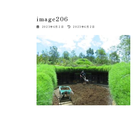
image206
最
2023年6月2日
2023年6月2日
終
更
新
日
時
: