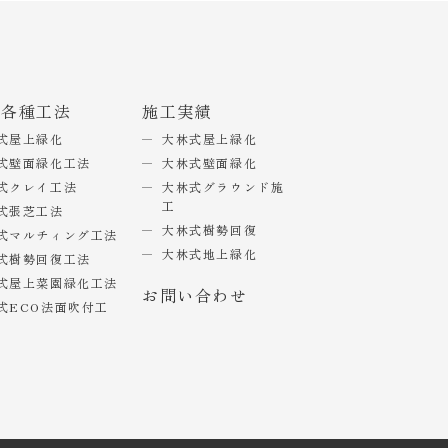
式各種工法
施工実績
式屋上緑化
大林式屋上緑化
式壁面緑化工法
大林式壁面緑化
式クレイ工法
大林式グラウンド施
工
式張芝工法
大林式樹勢回復
式マルチィング工法
大林式地上緑化
式樹勢回復工法
式屋上菜園緑化工法
お問い合わせ
式ECO法面吹付工