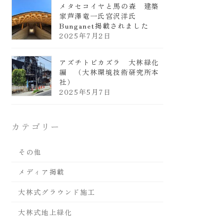
メタセコイヤと馬の森 建築
家芦澤竜一氏宮沢洋氏
Bunganet掲載されました
2025年7月2日
アズチトビカズラ 大林緑化
編 （大林環境技術研究所本
社）
2025年5月7日
カテゴリー
その他
メディア掲載
大林式グラウンド施工
大林式地上緑化