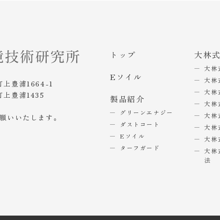
トップ
大林
大林
Eソイル
大林
町上豊浦1664-1
大林
町上豊浦1435
製品紹介
大林
グリーンエナジー
大林
お願いいたします。
ダストコート
大林
Eソイル
大林
ターフガード
大林
法