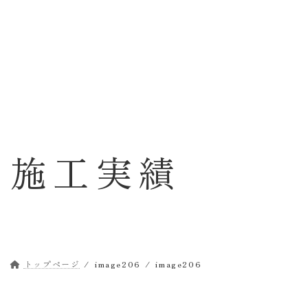
コ
ナ
ン
ビ
テ
ゲ
ン
ー
ツ
シ
へ
ョ
ス
ン
キ
に
ッ
移
施工実績
プ
動
トップページ
image206
image206