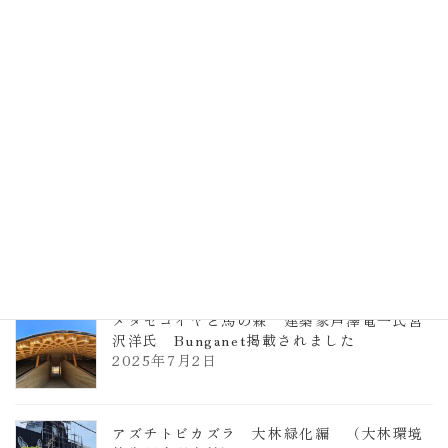
計事務所 土の峡谷（トイレ4）
2026年3月23日
TCCメタセコイアと馬の森 芦澤竜一
2026年1月13日
ヴォーリズ学園ののはなこども園
2025年7月9日
メタセコイヤと馬の森 建築家芦澤竜一氏宮
沢洋氏 Bunganet掲載されました
2025年7月2日
アズチトビカズラ 大林緑化編 （大林環境