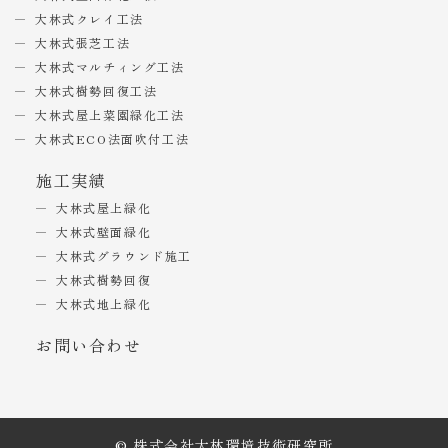
大林式クレイ工法
大林式張芝工法
大林式マルチィング工法
大林式樹勢回復工法
大林式屋上菜園緑化工法
大林式ECO法面吹付工法
施工実績
大林式屋上緑化
大林式壁面緑化
大林式グラウンド施工
大林式樹勢回復
大林式地上緑化
お問い合わせ
© 株式会社大林環境技術研究所