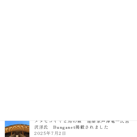
EXPO2025 大阪関西万博 浜田昌則建築設
計事務所 土の峡谷（トイレ4）
2026年3月23日
TCCメタセコイアと馬の森 芦澤竜一
2026年1月13日
ヴォーリズ学園ののはなこども園
2025年7月9日
メタセコイヤと馬の森 建築家芦澤竜一氏宮
沢洋氏 Bunganet掲載されました
2025年7月2日