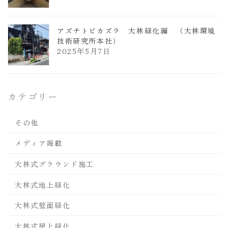
アズチトビカズラ 大林緑化編 （大林環境
技術研究所本社）
2025年5月7日
カテゴリー
その他
メディア掲載
大林式グラウンド施工
大林式地上緑化
大林式壁面緑化
大林式屋上緑化