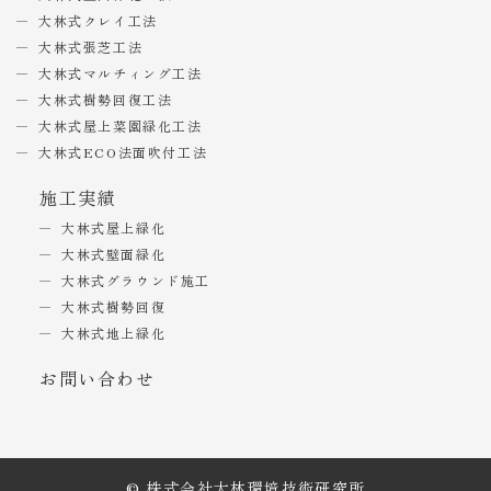
大林式クレイ工法
大林式張芝工法
大林式マルチィング工法
大林式樹勢回復工法
大林式屋上菜園緑化工法
大林式ECO法面吹付工法
施工実績
大林式屋上緑化
大林式壁面緑化
大林式グラウンド施工
大林式樹勢回復
大林式地上緑化
お問い合わせ
© 株式会社大林環境技術研究所