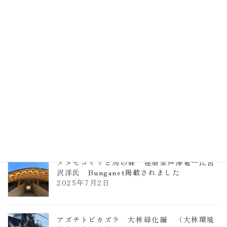
計事務所 土の峡谷（トイレ4）
2026年3月23日
TCCメタセコイアと馬の森 芦澤竜一
2026年1月13日
ヴォーリズ学園ののはなこども園
2025年7月9日
メタセコイヤと馬の森 建築家芦澤竜一氏宮
沢洋氏 Bunganet掲載されました
2025年7月2日
アズチトビカズラ 大林緑化編 （大林環境