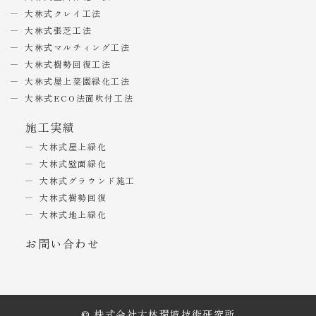
大林式クレイ工法
大林式張芝工法
大林式マルチィング工法
大林式樹勢回復工法
大林式屋上菜園緑化工法
大林式ECO法面吹付工法
施工実績
大林式屋上緑化
大林式壁面緑化
大林式グラウンド施工
大林式樹勢回復
大林式地上緑化
お問い合わせ
© 株式会社大林環境技術研究所