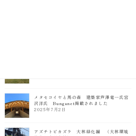
計事務所 土の峡谷（トイレ4）
2026年3月23日
TCCメタセコイアと馬の森 芦澤竜一
2026年1月13日
ヴォーリズ学園ののはなこども園
2025年7月9日
メタセコイヤと馬の森 建築家芦澤竜一氏宮
沢洋氏 Bunganet掲載されました
2025年7月2日
アズチトビカズラ 大林緑化編 （大林環境