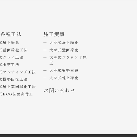
式各種工法
施工実績
式屋上緑化
大林式屋上緑化
式壁面緑化工法
大林式壁面緑化
式クレイ工法
大林式グラウンド施
工
式張芝工法
大林式樹勢回復
式マルチィング工法
大林式地上緑化
式樹勢回復工法
式屋上菜園緑化工法
お問い合わせ
式ECO法面吹付工