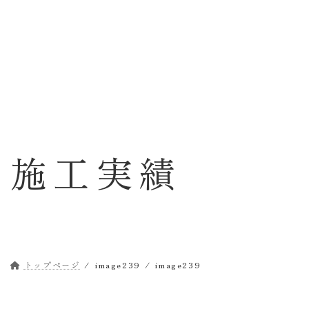
コ
ナ
ン
ビ
テ
ゲ
ン
ー
ツ
シ
へ
ョ
ス
ン
キ
に
ッ
移
施工実績
プ
動
トップページ
image239
image239