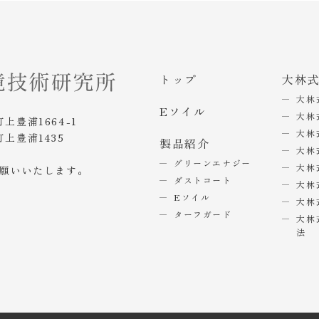
トップ
大林
大林
Eソイル
大林
町上豊浦1664-1
大林
町上豊浦1435
製品紹介
大林
グリーンエナジー
大林
お願いいたします。
ダストコート
大林
Eソイル
大林
ターフガード
大林
法