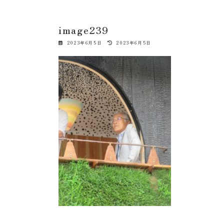
image239
最
2023年6月5日
2023年6月5日
終
更
新
日
時
: