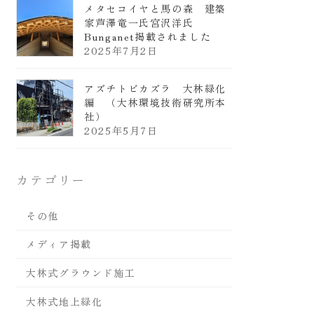
メタセコイヤと馬の森 建築
家芦澤竜一氏宮沢洋氏
Bunganet掲載されました
2025年7月2日
アズチトビカズラ 大林緑化
編 （大林環境技術研究所本
社）
2025年5月7日
カテゴリー
その他
メディア掲載
大林式グラウンド施工
大林式地上緑化