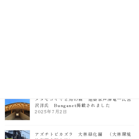
計事務所 土の峡谷（トイレ4）
2026年3月23日
TCCメタセコイアと馬の森 芦澤竜一
2026年1月13日
ヴォーリズ学園ののはなこども園
2025年7月9日
メタセコイヤと馬の森 建築家芦澤竜一氏宮
沢洋氏 Bunganet掲載されました
2025年7月2日
アズチトビカズラ 大林緑化編 （大林環境