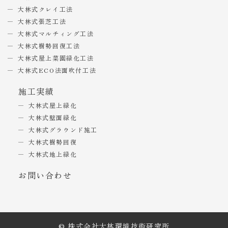
大林式クレイ工法
大林式張芝工法
大林式マルチィング工法
大林式樹勢回復工法
大林式屋上菜園緑化工法
大林式ECO法面吹付工法
施工実績
大林式屋上緑化
大林式壁面緑化
大林式グラウンド施工
大林式樹勢回復
大林式地上緑化
お問い合わせ
© 株式会社大林環境技術研究所