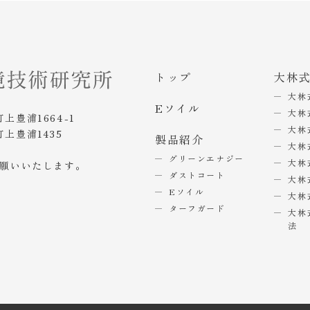
トップ
大林
大林
Eソイル
大林
町上豊浦1664-1
大林
町上豊浦1435
製品紹介
大林
グリーンエナジー
大林
お願いいたします。
ダストコート
大林
Eソイル
大林
ターフガード
大林
法