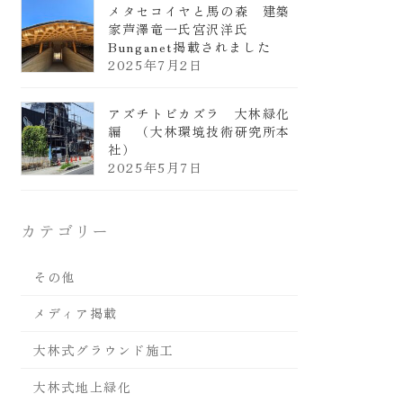
メタセコイヤと馬の森 建築
家芦澤竜一氏宮沢洋氏
Bunganet掲載されました
2025年7月2日
アズチトビカズラ 大林緑化
編 （大林環境技術研究所本
社）
2025年5月7日
カテゴリー
その他
メディア掲載
大林式グラウンド施工
大林式地上緑化