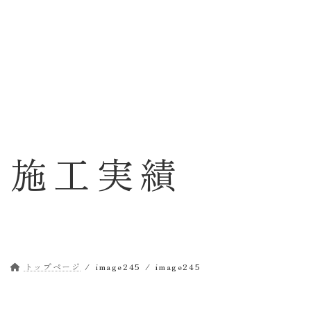
コ
ナ
ン
ビ
テ
ゲ
ン
ー
ツ
シ
へ
ョ
ス
ン
キ
に
ッ
移
施工実績
プ
動
トップページ
image245
image245