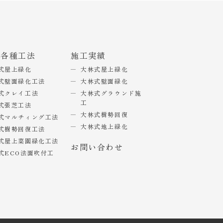
式各種工法
施工実績
式屋上緑化
大林式屋上緑化
式壁面緑化工法
大林式壁面緑化
式クレイ工法
大林式グラウンド施
工
式張芝工法
大林式樹勢回復
式マルチィング工法
大林式地上緑化
式樹勢回復工法
式屋上菜園緑化工法
お問い合わせ
式ECO法面吹付工