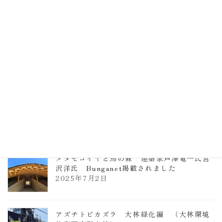
計事務所 土の峡谷（トイレ4）
2026年3月23日
TCCメタセコイアと馬の森 芦澤竜一
2026年1月13日
ヴォーリズ学園ののはなこども園
2025年7月9日
メタセコイヤと馬の森 建築家芦澤竜一氏宮
沢洋氏 Bunganet掲載されました
2025年7月2日
アズチトビカズラ 大林緑化編 （大林環境