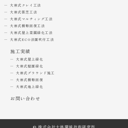
大林式クレイ工法
大林式張芝工法
大林式マルチィング工法
大林式樹勢回復工法
大林式屋上菜園緑化工法
大林式ECO法面吹付工法
施工実績
大林式屋上緑化
大林式壁面緑化
大林式グラウンド施工
大林式樹勢回復
大林式地上緑化
お問い合わせ
© 株式会社大林環境技術研究所