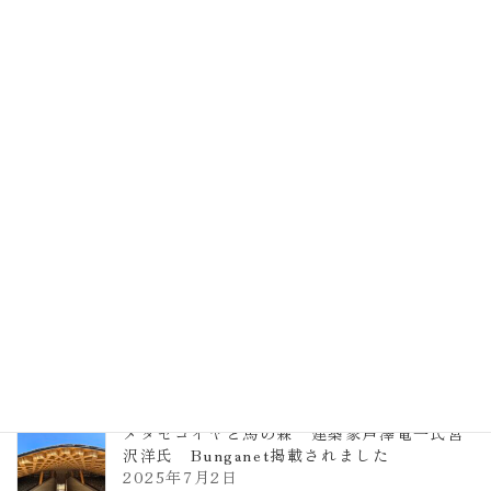
EXPO2025 大阪関西万博 浜田昌則建築設
計事務所 土の峡谷（トイレ4）
2026年3月23日
TCCメタセコイアと馬の森 芦澤竜一
2026年1月13日
ヴォーリズ学園ののはなこども園
2025年7月9日
メタセコイヤと馬の森 建築家芦澤竜一氏宮
沢洋氏 Bunganet掲載されました
2025年7月2日