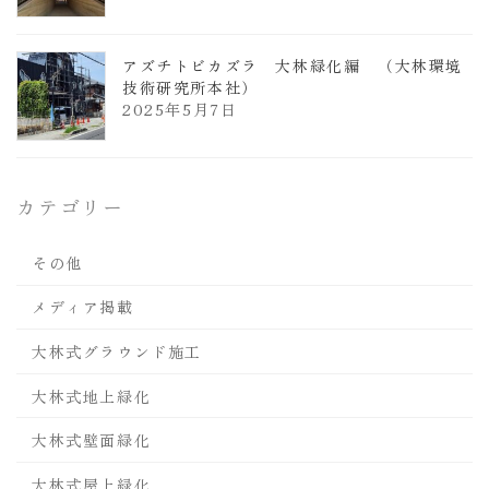
アズチトビカズラ 大林緑化編 （大林環境
技術研究所本社）
2025年5月7日
カテゴリー
その他
メディア掲載
大林式グラウンド施工
大林式地上緑化
大林式壁面緑化
大林式屋上緑化