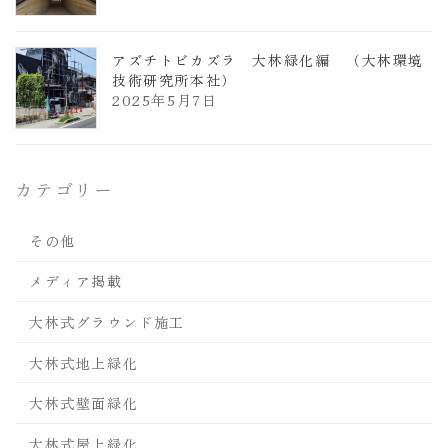
アズチトビカズラ 大林緑化編 （大林環境
技術研究所本社）
2025年5月7日
カテゴリー
その他
メディア掲載
大林式グラウンド施工
大林式地上緑化
大林式壁面緑化
大林式屋上緑化