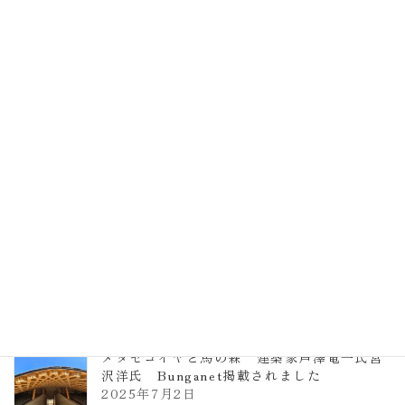
EXPO2025 大阪関西万博 浜田昌則建築設
計事務所 土の峡谷（トイレ4）
2026年3月23日
TCCメタセコイアと馬の森 芦澤竜一
2026年1月13日
ヴォーリズ学園ののはなこども園
2025年7月9日
メタセコイヤと馬の森 建築家芦澤竜一氏宮
沢洋氏 Bunganet掲載されました
2025年7月2日