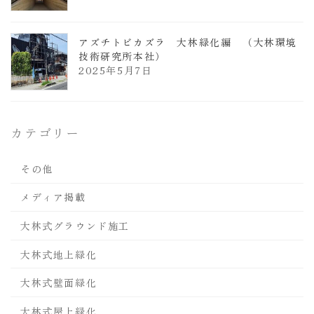
アズチトビカズラ 大林緑化編 （大林環境
技術研究所本社）
2025年5月7日
カテゴリー
その他
メディア掲載
大林式グラウンド施工
大林式地上緑化
大林式壁面緑化
大林式屋上緑化