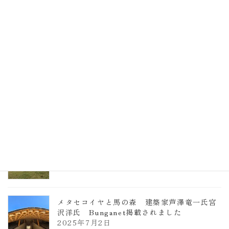
EXPO2025 大阪関西万博 浜田昌則建築設
計事務所 土の峡谷（トイレ4）
2026年3月23日
TCCメタセコイアと馬の森 芦澤竜一
2026年1月13日
ヴォーリズ学園ののはなこども園
2025年7月9日
メタセコイヤと馬の森 建築家芦澤竜一氏宮
沢洋氏 Bunganet掲載されました
2025年7月2日