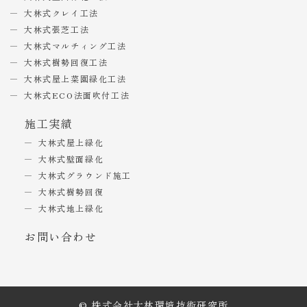
大林式クレイ工法
大林式張芝工法
大林式マルチィング工法
大林式樹勢回復工法
大林式屋上菜園緑化工法
大林式ECO法面吹付工法
施工実績
大林式屋上緑化
大林式壁面緑化
大林式グラウンド施工
大林式樹勢回復
大林式地上緑化
お問い合わせ
© 株式会社大林環境技術研究所