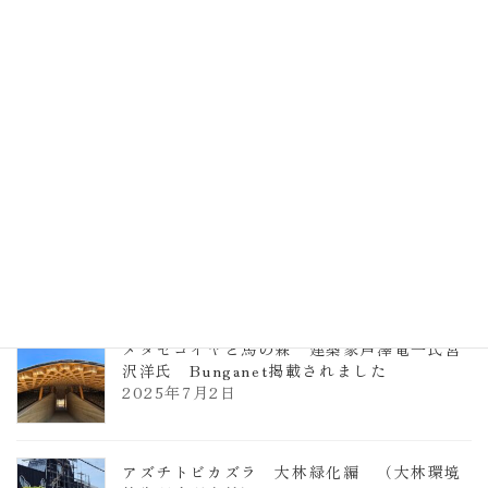
計事務所 土の峡谷（トイレ4）
2026年3月23日
TCCメタセコイアと馬の森 芦澤竜一
2026年1月13日
ヴォーリズ学園ののはなこども園
2025年7月9日
メタセコイヤと馬の森 建築家芦澤竜一氏宮
沢洋氏 Bunganet掲載されました
2025年7月2日
アズチトビカズラ 大林緑化編 （大林環境