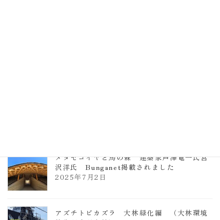
計事務所 土の峡谷（トイレ4）
2026年3月23日
TCCメタセコイアと馬の森 芦澤竜一
2026年1月13日
ヴォーリズ学園ののはなこども園
2025年7月9日
メタセコイヤと馬の森 建築家芦澤竜一氏宮
沢洋氏 Bunganet掲載されました
2025年7月2日
アズチトビカズラ 大林緑化編 （大林環境