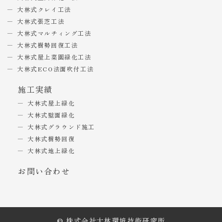
大林式クレイ工法
大林式張芝工法
大林式マルチィング工法
大林式樹勢回復工法
大林式屋上菜園緑化工法
大林式ECO法面吹付工法
施工実績
大林式屋上緑化
大林式壁面緑化
大林式グラウンド施工
大林式樹勢回復
大林式地上緑化
お問い合わせ
© 株式会社大林環境技術研究所