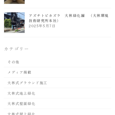
アズチトビカズラ 大林緑化編 （大林環境
技術研究所本社）
2025年5月7日
カテゴリー
その他
メディア掲載
大林式グラウンド施工
大林式地上緑化
大林式壁面緑化
大林式屋上緑化