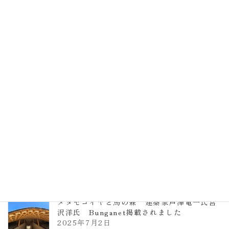
EXPO2025 大阪関西万博 浜田昌則建築設
計事務所 土の峡谷（トイレ4）
2026年3月23日
TCCメタセコイアと馬の森 芦澤竜一
2026年1月13日
ヴォーリズ学園ののはなこども園
2025年7月9日
メタセコイヤと馬の森 建築家芦澤竜一氏宮
沢洋氏 Bunganet掲載されました
2025年7月2日