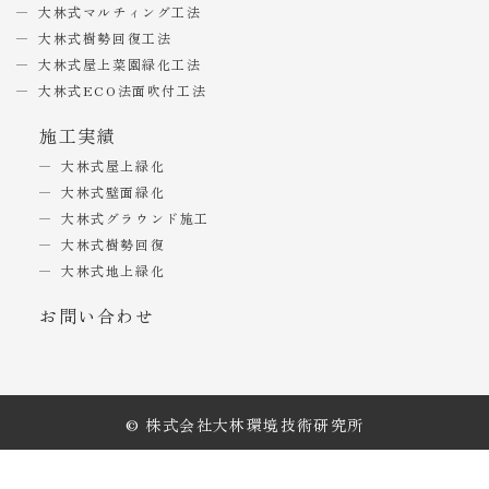
大林式マルチィング工法
大林式樹勢回復工法
大林式屋上菜園緑化工法
大林式ECO法面吹付工法
施工実績
大林式屋上緑化
大林式壁面緑化
大林式グラウンド施工
大林式樹勢回復
大林式地上緑化
お問い合わせ
© 株式会社大林環境技術研究所