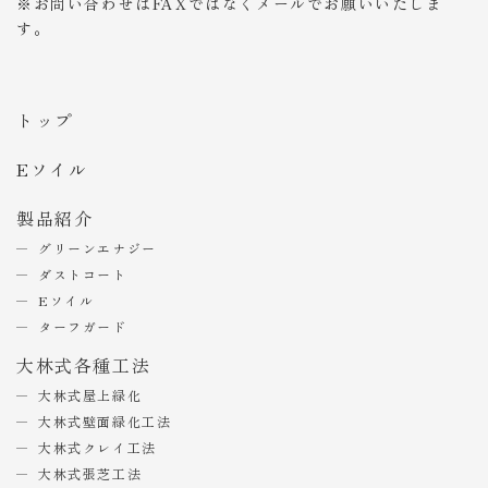
※お問い合わせはFAXではなくメールでお願いいたしま
す。
トップ
Eソイル
製品紹介
グリーンエナジー
ダストコート
Eソイル
ターフガード
大林式各種工法
大林式屋上緑化
大林式壁面緑化工法
大林式クレイ工法
大林式張芝工法