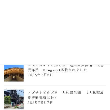
TCCメタセコイアと馬の森 芦澤竜一
2026年1月13日
ヴォーリズ学園ののはなこども園
2025年7月9日
メタセコイヤと馬の森 建築家芦澤竜一氏宮
沢洋氏 Bunganet掲載されました
2025年7月2日
アズチトビカズラ 大林緑化編 （大林環境
技術研究所本社）
2025年5月7日