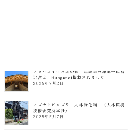
TCCメタセコイアと馬の森 芦澤竜一
2026年1月13日
ヴォーリズ学園ののはなこども園
2025年7月9日
メタセコイヤと馬の森 建築家芦澤竜一氏宮
沢洋氏 Bunganet掲載されました
2025年7月2日
アズチトビカズラ 大林緑化編 （大林環境
技術研究所本社）
2025年5月7日