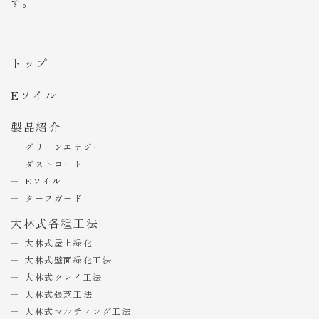
す。
トップ
Eソイル
製品紹介
グリーンエナジー
ダストコート
Eソイル
ターフガード
大林式各種工法
大林式屋上緑化
大林式壁面緑化工法
大林式クレイ工法
大林式張芝工法
大林式マルチィング工法