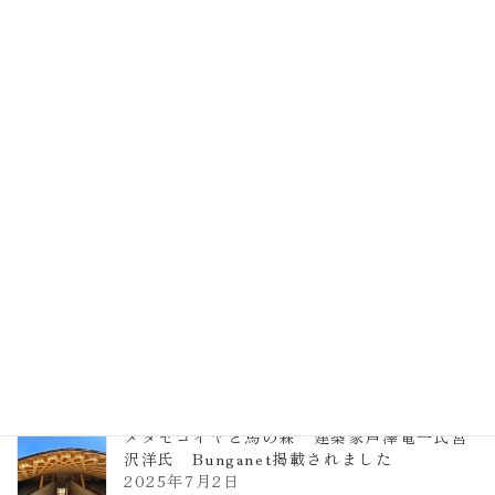
EXPO2025 大阪関西万博 浜田昌則建築設
計事務所 土の峡谷（トイレ4）
2026年3月23日
TCCメタセコイアと馬の森 芦澤竜一
2026年1月13日
ヴォーリズ学園ののはなこども園
2025年7月9日
メタセコイヤと馬の森 建築家芦澤竜一氏宮
沢洋氏 Bunganet掲載されました
2025年7月2日