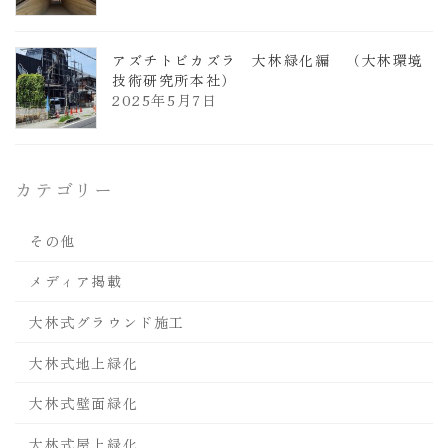
アズチトビカズラ 大林緑化編 （大林環境
技術研究所本社）
2025年5月7日
カテゴリー
その他
メディア掲載
大林式グラウンド施工
大林式地上緑化
大林式壁面緑化
大林式屋上緑化