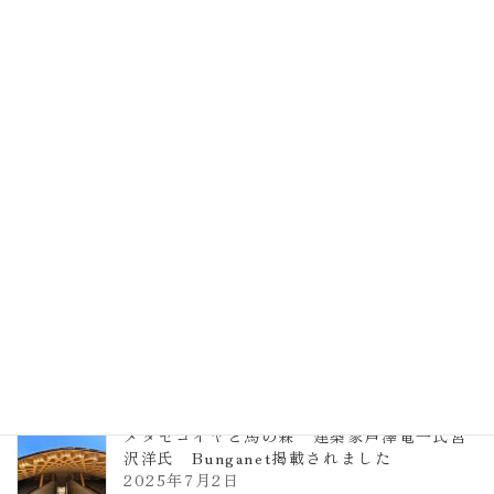
EXPO2025 大阪関西万博 浜田昌則建築設
計事務所 土の峡谷（トイレ4）
2026年3月23日
TCCメタセコイアと馬の森 芦澤竜一
2026年1月13日
ヴォーリズ学園ののはなこども園
2025年7月9日
メタセコイヤと馬の森 建築家芦澤竜一氏宮
沢洋氏 Bunganet掲載されました
2025年7月2日