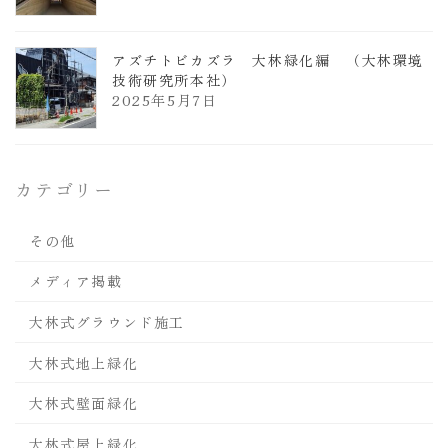
アズチトビカズラ 大林緑化編 （大林環境
技術研究所本社）
2025年5月7日
カテゴリー
その他
メディア掲載
大林式グラウンド施工
大林式地上緑化
大林式壁面緑化
大林式屋上緑化