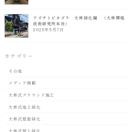
アズチトビカズラ 大林緑化編 （大林環境
技術研究所本社）
2025年5月7日
カテゴリー
その他
メディア掲載
大林式グラウンド施工
大林式地上緑化
大林式壁面緑化
大林式屋上緑化