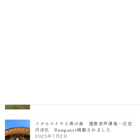
EXPO2025 大阪関西万博 浜田昌則建築設
計事務所 土の峡谷（トイレ4）
2026年3月23日
TCCメタセコイアと馬の森 芦澤竜一
2026年1月13日
ヴォーリズ学園ののはなこども園
2025年7月9日
メタセコイヤと馬の森 建築家芦澤竜一氏宮
沢洋氏 Bunganet掲載されました
2025年7月2日