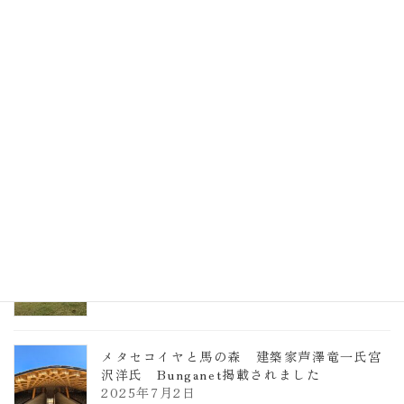
EXPO2025 大阪関西万博 浜田昌則建築設
計事務所 土の峡谷（トイレ4）
2026年3月23日
TCCメタセコイアと馬の森 芦澤竜一
2026年1月13日
ヴォーリズ学園ののはなこども園
2025年7月9日
メタセコイヤと馬の森 建築家芦澤竜一氏宮
沢洋氏 Bunganet掲載されました
2025年7月2日