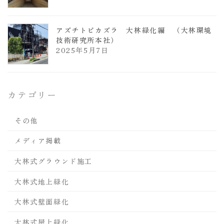
アズチトビカズラ 大林緑化編 （大林環境
技術研究所本社）
2025年5月7日
カテゴリー
その他
メディア掲載
大林式グラウンド施工
大林式地上緑化
大林式壁面緑化
大林式屋上緑化