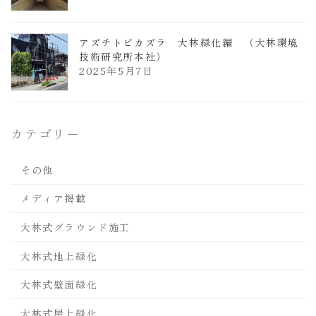
アズチトビカズラ 大林緑化編 （大林環境
技術研究所本社）
2025年5月7日
カテゴリー
その他
メディア掲載
大林式グラウンド施工
大林式地上緑化
大林式壁面緑化
大林式屋上緑化