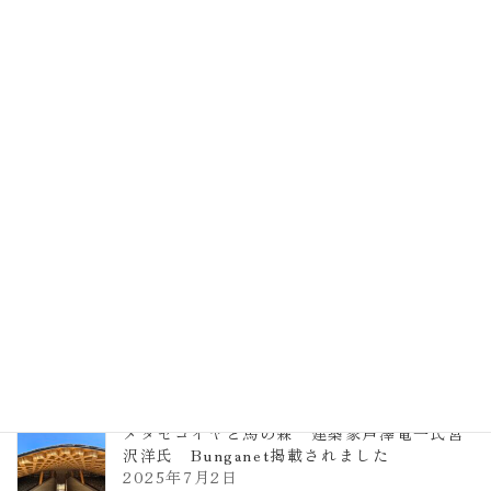
EXPO2025 大阪関西万博 浜田昌則建築設
計事務所 土の峡谷（トイレ4）
2026年3月23日
TCCメタセコイアと馬の森 芦澤竜一
2026年1月13日
ヴォーリズ学園ののはなこども園
2025年7月9日
メタセコイヤと馬の森 建築家芦澤竜一氏宮
沢洋氏 Bunganet掲載されました
2025年7月2日