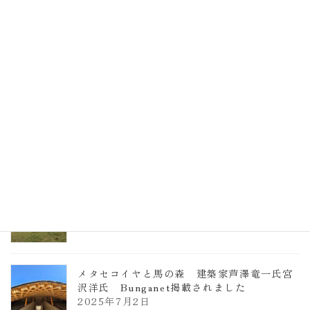
EXPO2025 大阪関西万博 浜田昌則建築設
計事務所 土の峡谷（トイレ4）
2026年3月23日
TCCメタセコイアと馬の森 芦澤竜一
2026年1月13日
ヴォーリズ学園ののはなこども園
2025年7月9日
メタセコイヤと馬の森 建築家芦澤竜一氏宮
沢洋氏 Bunganet掲載されました
2025年7月2日