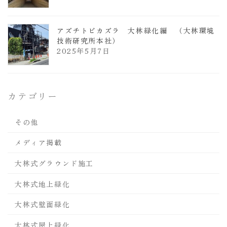
アズチトビカズラ 大林緑化編 （大林環境
技術研究所本社）
2025年5月7日
カテゴリー
その他
メディア掲載
大林式グラウンド施工
大林式地上緑化
大林式壁面緑化
大林式屋上緑化