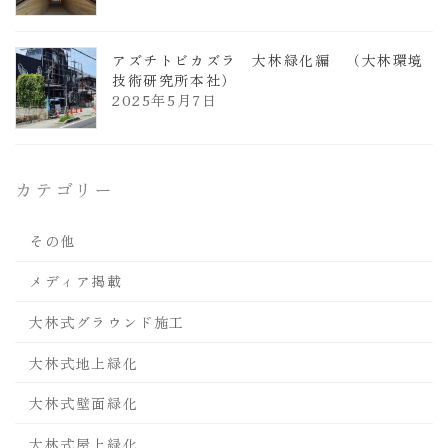
アズチトビカズラ 大林緑化編 （大林環境
技術研究所本社）
2025年5月7日
カテゴリー
その他
メディア掲載
大林式グラウンド施工
大林式地上緑化
大林式壁面緑化
大林式屋上緑化