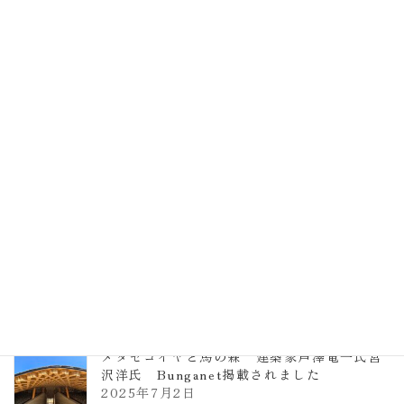
EXPO2025 大阪関西万博 浜田昌則建築設
計事務所 土の峡谷（トイレ4）
2026年3月23日
TCCメタセコイアと馬の森 芦澤竜一
2026年1月13日
ヴォーリズ学園ののはなこども園
2025年7月9日
メタセコイヤと馬の森 建築家芦澤竜一氏宮
沢洋氏 Bunganet掲載されました
2025年7月2日