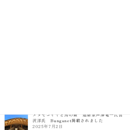
EXPO2025 大阪関西万博 浜田昌則建築設
計事務所 土の峡谷（トイレ4）
2026年3月23日
TCCメタセコイアと馬の森 芦澤竜一
2026年1月13日
ヴォーリズ学園ののはなこども園
2025年7月9日
メタセコイヤと馬の森 建築家芦澤竜一氏宮
沢洋氏 Bunganet掲載されました
2025年7月2日