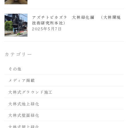
アズチトビカズラ 大林緑化編 （大林環境
技術研究所本社）
2025年5月7日
カテゴリー
その他
メディア掲載
大林式グラウンド施工
大林式地上緑化
大林式壁面緑化
大林式屋上緑化