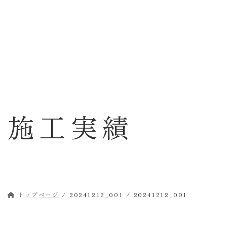
コ
ナ
ン
ビ
テ
ゲ
ン
ー
ツ
シ
へ
ョ
ス
ン
キ
に
ッ
移
施工実績
プ
動
トップページ
20241212_001
20241212_001