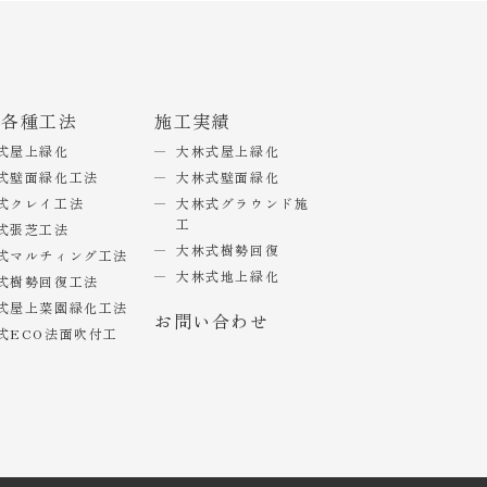
式各種工法
施工実績
式屋上緑化
大林式屋上緑化
式壁面緑化工法
大林式壁面緑化
式クレイ工法
大林式グラウンド施
工
式張芝工法
大林式樹勢回復
式マルチィング工法
大林式地上緑化
式樹勢回復工法
式屋上菜園緑化工法
お問い合わせ
式ECO法面吹付工