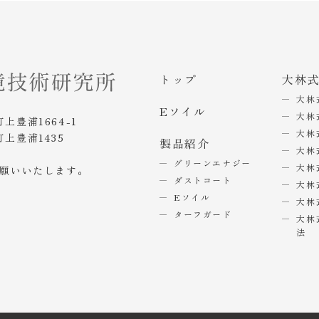
トップ
大林
大林
Eソイル
大林
町上豊浦1664-1
大林
町上豊浦1435
製品紹介
大林
グリーンエナジー
大林
お願いいたします。
ダストコート
大林
Eソイル
大林
ターフガード
大林
法