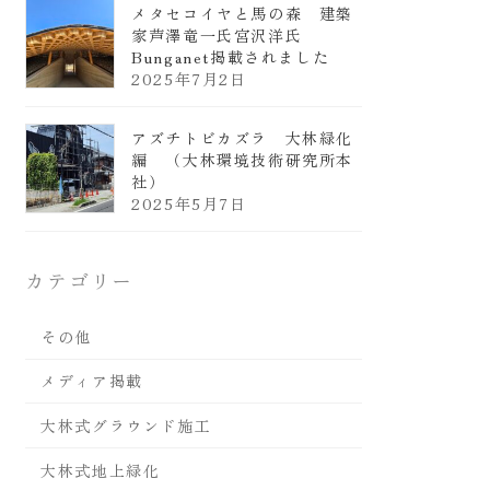
メタセコイヤと馬の森 建築
家芦澤竜一氏宮沢洋氏
Bunganet掲載されました
2025年7月2日
アズチトビカズラ 大林緑化
編 （大林環境技術研究所本
社）
2025年5月7日
カテゴリー
その他
メディア掲載
大林式グラウンド施工
大林式地上緑化