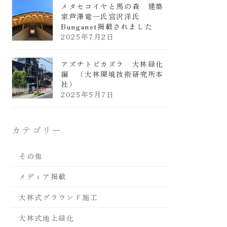
メタセコイヤと馬の森 建築
家芦澤竜一氏宮沢洋氏
Bunganet掲載されました
2025年7月2日
アズチトビカズラ 大林緑化
編 （大林環境技術研究所本
社）
2025年5月7日
カテゴリー
その他
メディア掲載
大林式グラウンド施工
大林式地上緑化