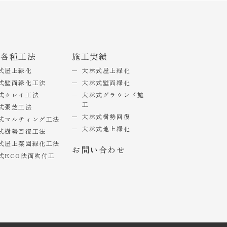
式各種工法
施工実績
式屋上緑化
大林式屋上緑化
式壁面緑化工法
大林式壁面緑化
式クレイ工法
大林式グラウンド施
工
式張芝工法
大林式樹勢回復
式マルチィング工法
大林式地上緑化
式樹勢回復工法
式屋上菜園緑化工法
お問い合わせ
式ECO法面吹付工