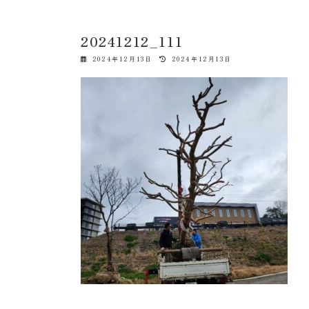
20241212_111
最
2024年12月13日
2024年12月13日
終
更
新
日
時
: