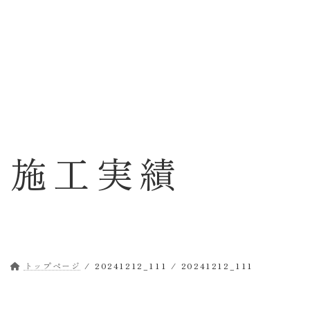
コ
ナ
ン
ビ
テ
ゲ
ン
ー
ツ
シ
へ
ョ
ス
ン
キ
に
ッ
移
施工実績
プ
動
トップページ
20241212_111
20241212_111