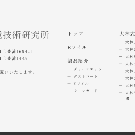
トップ
大林
大林
Eソイル
大林
町上豊浦1664-1
大林
町上豊浦1435
製品紹介
大林
グリーンエナジー
大林
お願いいたします。
ダストコート
大林
Eソイル
大林
ターフガード
大林
法