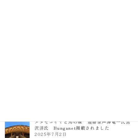
EXPO2025 大阪関西万博 浜田昌則建築設
計事務所 土の峡谷（トイレ4）
2026年3月23日
TCCメタセコイアと馬の森 芦澤竜一
2026年1月13日
ヴォーリズ学園ののはなこども園
2025年7月9日
メタセコイヤと馬の森 建築家芦澤竜一氏宮
沢洋氏 Bunganet掲載されました
2025年7月2日