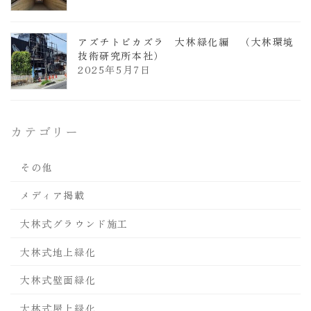
アズチトビカズラ 大林緑化編 （大林環境
技術研究所本社）
2025年5月7日
カテゴリー
その他
メディア掲載
大林式グラウンド施工
大林式地上緑化
大林式壁面緑化
大林式屋上緑化